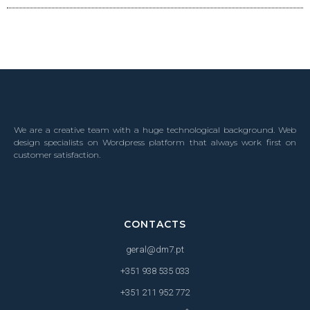
We are a creative team with a huge technological background. Web
design specialists on Wordpress platform that always work first on
customer satisfaction.
CONTACTS
geral@dm7.pt
+351 938 535 033
+351 211 952 772